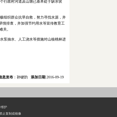
18个行政村河道及山塘已基本处于缺水状
极组织群众抗旱自救，努力寻找水源，并
展旱情排查，并加强节约用水等宣传教育工
难关。
水泵抽水、人工浇水等措施对山核桃林进
信息发布
：孙键韵
添加日期
:2016-09-19
作维护
经授权禁止复制或镜像